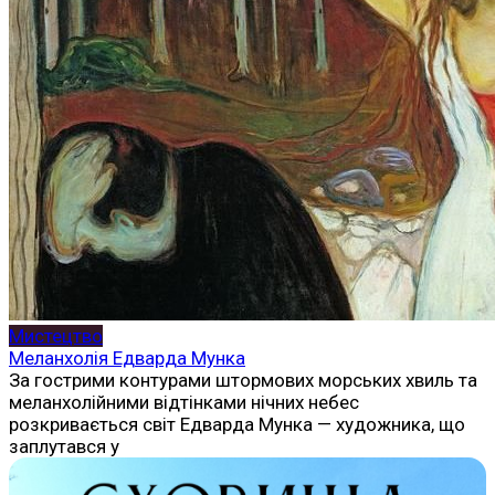
Мистецтво
Меланхолія Едварда Мунка
За гострими контурами штормових морських хвиль та
меланхолійними відтінками нічних небес
розкривається світ Едварда Мунка — художника, що
заплутався у