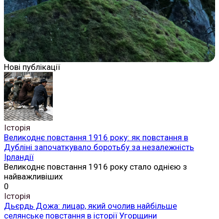
Нові публікації
Історія
Великоднє повстання 1916 року: як повстання в
Дубліні започаткувало боротьбу за незалежність
Ірландії
Великоднє повстання 1916 року стало однією з
найважливіших
0
Історія
Дьєрдь Дожа: лицар, який очолив найбільше
селянське повстання в історії Угорщини