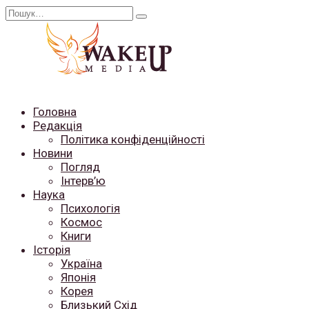
Перейти
Search
до
for:
вмісту
Головна
Редакція
Політика конфіденційності
Новини
Погляд
Інтерв’ю
Наука
Психологія
Космос
Книги
Історія
Україна
Японія
Корея
Близький Схід