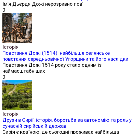
Ім’я Дьєрдя Дожі нерозривно пов’
0
Історія
Повстання Дожі (1514): найбільше селянське
повстання середньовічної Угорщини та його наслідки
Повстання Дожі 1514 року стало одним із
наймасштабніших
0
Історія
Друзи в Сирії: історія, боротьба за автономію та роль у
сучасній сирійській державі
Сирія є країною, де сьогодні проживає найбільша