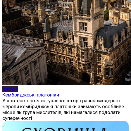
Історія
Кембриджські платоніки
У контексті інтелектуальної історії ранньомодерної
Європи кембриджські платоніки займають особливе
місце як група мислителів, які намагалися подолати
суперечності