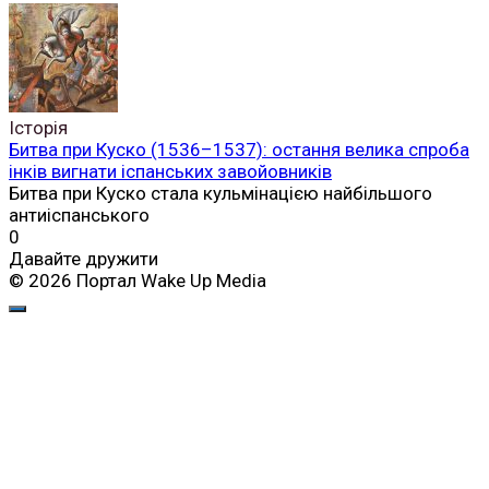
Історія
Битва при Куско (1536–1537): остання велика спроба
інків вигнати іспанських завойовників
Битва при Куско стала кульмінацією найбільшого
антиіспанського
0
Давайте дружити
© 2026 Портал Wake Up Media