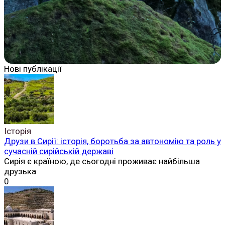
Нові публікації
Історія
Друзи в Сирії: історія, боротьба за автономію та роль у
сучасній сирійській державі
Сирія є країною, де сьогодні проживає найбільша
друзька
0