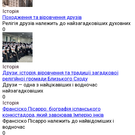
Історія
Походження та віровчення друзів
Релігія друзів належить до найзагадковіших духовних
0
Історія
Друзи: історія, віровчення та традиції загадкової
релігійної громади Близького Сходу
Друзи — одна з найцікавіших і водночас
найзагадковіших
0
Історія
Франсіско Пісарро: біографія іспанського
конкістадора, який завоював Імперію інків
Франсіско Пісарро належить до найвідоміших і
водночас
0