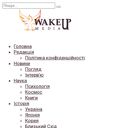
Перейти
Search
до
for:
вмісту
Головна
Редакція
Політика конфіденційності
Новини
Погляд
Інтерв’ю
Наука
Психологія
Космос
Книги
Історія
Україна
Японія
Корея
Близький Схід