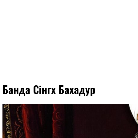
Банда Сінгх Бахадур