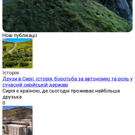
Нові публікації
Історія
Друзи в Сирії: історія, боротьба за автономію та роль у
сучасній сирійській державі
Сирія є країною, де сьогодні проживає найбільша
друзька
0