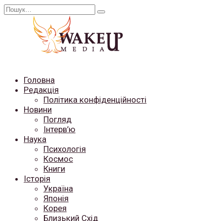
Перейти
Search
до
for:
вмісту
Головна
Редакція
Політика конфіденційності
Новини
Погляд
Інтерв’ю
Наука
Психологія
Космос
Книги
Історія
Україна
Японія
Корея
Близький Схід