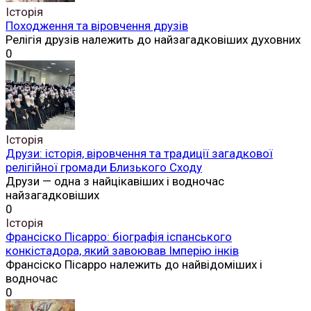
Історія
Походження та віровчення друзів
Релігія друзів належить до найзагадковіших духовних
0
Історія
Друзи: історія, віровчення та традиції загадкової
релігійної громади Близького Сходу
Друзи — одна з найцікавіших і водночас
найзагадковіших
0
Історія
Франсіско Пісарро: біографія іспанського
конкістадора, який завоював Імперію інків
Франсіско Пісарро належить до найвідоміших і
водночас
0