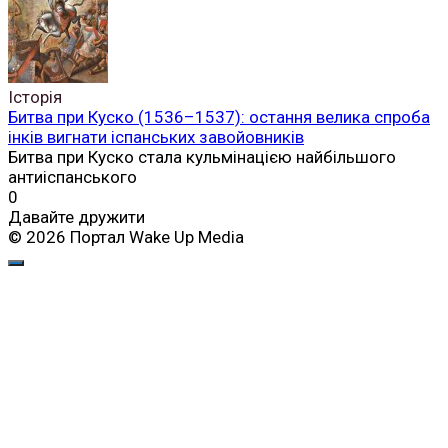
Історія
Битва при Куско (1536–1537): остання велика спроба
інків вигнати іспанських завойовників
Битва при Куско стала кульмінацією найбільшого
антиіспанського
0
Давайте дружити
© 2026 Портал Wake Up Media