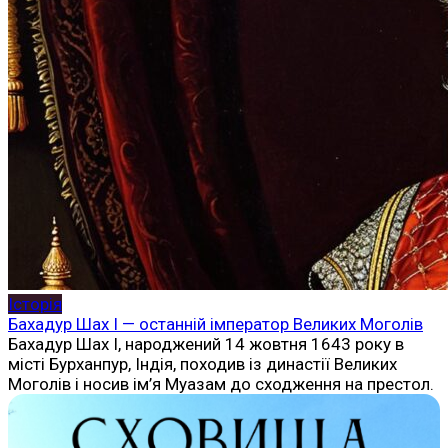
Історія
Бахадур Шах I — останній імператор Великих Моголів
Бахадур Шах I, народжений 14 жовтня 1643 року в
місті Бурханпур, Індія, походив із династії Великих
Моголів і носив ім’я Муазам до сходження на престол.