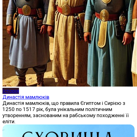
Історія
Династія мамлюків
Династія мамлюків, що правила Єгиптом і Сирією з
1250 по 1517 рік, була унікальним політичним
утворенням, заснованим на рабському походженні її
еліти.