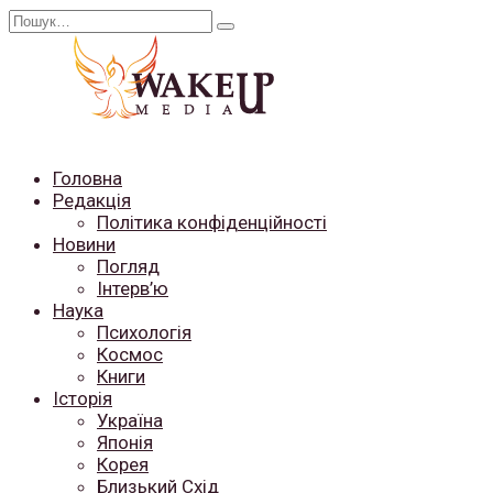
Перейти
Search
до
for:
вмісту
Головна
Редакція
Політика конфіденційності
Новини
Погляд
Інтерв’ю
Наука
Психологія
Космос
Книги
Історія
Україна
Японія
Корея
Близький Схід