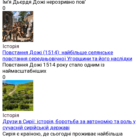
Ім’я Дьєрдя Дожі нерозривно пов’
0
Історія
Повстання Дожі (1514): найбільше селянське
повстання середньовічної Угорщини та його наслідки
Повстання Дожі 1514 року стало одним із
наймасштабніших
0
Історія
Друзи в Сирії: історія, боротьба за автономію та роль у
сучасній сирійській державі
Сирія є країною, де сьогодні проживає найбільша