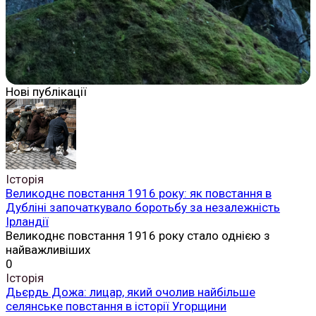
Нові публікації
Історія
Великоднє повстання 1916 року: як повстання в
Дубліні започаткувало боротьбу за незалежність
Ірландії
Великоднє повстання 1916 року стало однією з
найважливіших
0
Історія
Дьєрдь Дожа: лицар, який очолив найбільше
селянське повстання в історії Угорщини