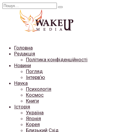
Перейти
Search
до
for:
вмісту
Головна
Редакція
Політика конфіденційності
Новини
Погляд
Інтерв’ю
Наука
Психологія
Космос
Книги
Історія
Україна
Японія
Корея
Близький Схід