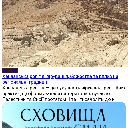
Історія
Ханаанська релігія: вірування, божества та вплив на
регіональні традиції
Ханаанська релігія — це сукупність вірувань і релігійних
практик, що формувалися на територіях сучасної
Палестини та Сирії протягом II та I тисячоліть до н.