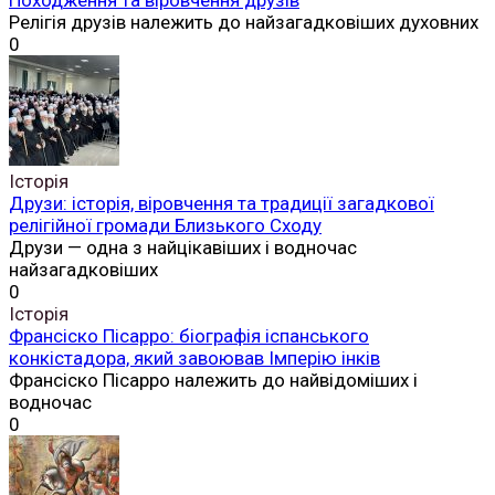
Релігія друзів належить до найзагадковіших духовних
0
Історія
Друзи: історія, віровчення та традиції загадкової
релігійної громади Близького Сходу
Друзи — одна з найцікавіших і водночас
найзагадковіших
0
Історія
Франсіско Пісарро: біографія іспанського
конкістадора, який завоював Імперію інків
Франсіско Пісарро належить до найвідоміших і
водночас
0