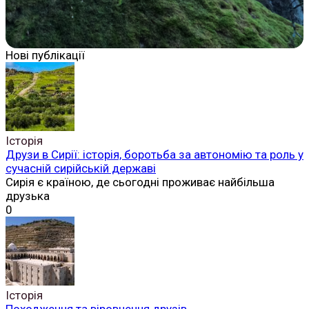
Нові публікації
Історія
Друзи в Сирії: історія, боротьба за автономію та роль у
сучасній сирійській державі
Сирія є країною, де сьогодні проживає найбільша
друзька
0
Історія
Походження та віровчення друзів