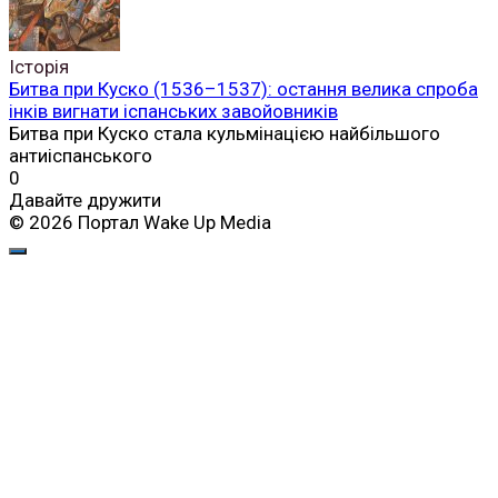
Історія
Битва при Куско (1536–1537): остання велика спроба
інків вигнати іспанських завойовників
Битва при Куско стала кульмінацією найбільшого
антиіспанського
0
Давайте дружити
© 2026 Портал Wake Up Media