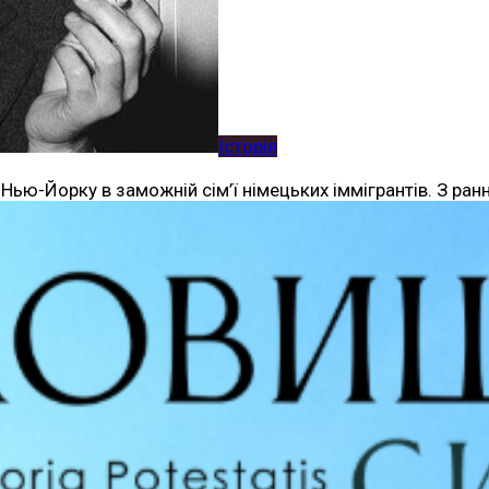
Історія
ю-Йорку в заможній сім’ї німецьких іммігрантів. З ранн