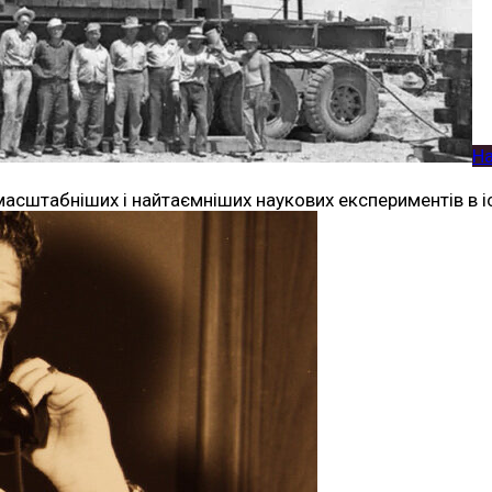
Н
асштабніших і найтаємніших наукових експериментів в і