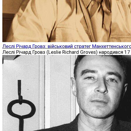
Леслі Річард Гровз: військовий стратег Манхеттенськог
Леслі Річард Гровз (Leslie Richard Groves) народився 17