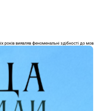
іх років виявляв феноменальні здібності до мов