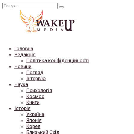
Перейти
Search
до
for:
вмісту
Головна
Редакція
Політика конфіденційності
Новини
Погляд
Інтерв’ю
Наука
Психологія
Космос
Книги
Історія
Україна
Японія
Корея
Близький Схід