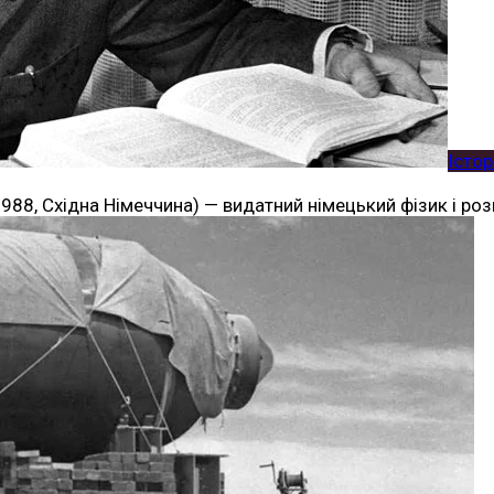
Істор
1988, Східна Німеччина) — видатний німецький фізик і 