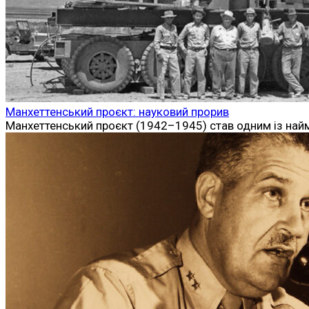
Манхеттенський проєкт: науковий прорив
Манхеттенський проєкт (1942–1945) став одним із найм