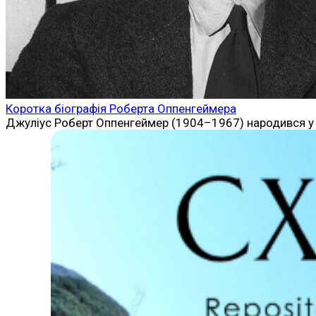
Коротка біографія Роберта Оппенгеймера
Джуліус Роберт Оппенгеймер (1904–1967) народився у Нь