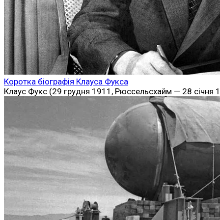
Коротка біографія Клауса Фукса
Клаус Фукс (29 грудня 1911, Рюссельсхайм — 28 січня 