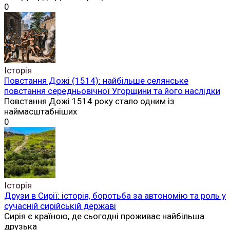
0
Історія
Повстання Дожі (1514): найбільше селянське
повстання середньовічної Угорщини та його наслідки
Повстання Дожі 1514 року стало одним із
наймасштабніших
0
Історія
Друзи в Сирії: історія, боротьба за автономію та роль у
сучасній сирійській державі
Сирія є країною, де сьогодні проживає найбільша
друзька