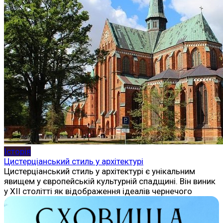
Історія
Цистерціанський стиль у архітектурі
Цистерціанський стиль у архітектурі є унікальним
явищем у європейській культурній спадщині. Він виник
у XII столітті як відображення ідеалів чернечого