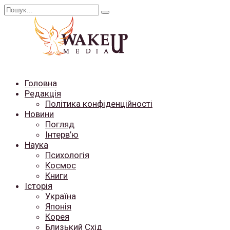
Перейти
Search
до
for:
вмісту
Головна
Редакція
Політика конфіденційності
Новини
Погляд
Інтерв’ю
Наука
Психологія
Космос
Книги
Історія
Україна
Японія
Корея
Близький Схід