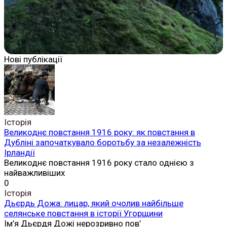
Нові публікації
Історія
Великоднє повстання 1916 року: як повстання в
Дубліні започаткувало боротьбу за незалежність
Ірландії
Великоднє повстання 1916 року стало однією з
найважливіших
0
Історія
Дьєрдь Дожа: лицар, який очолив найбільше
селянське повстання в історії Угорщини
Ім’я Дьєрдя Дожі нерозривно пов’