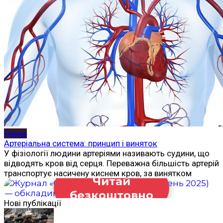
Наука
Артеріальна система: принцип і виняток
У фізіології людини артеріями називають судини, що
відводять кров від серця. Переважна більшість артерій
транспортує насичену киснем кров, за винятком
Читай
безкоштовно
Нові публікації