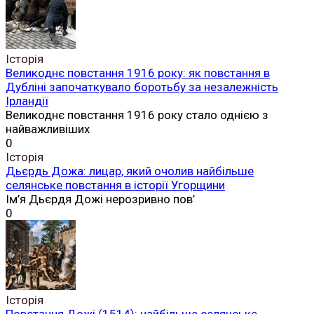
Історія
Великоднє повстання 1916 року: як повстання в
Дубліні започаткувало боротьбу за незалежність
Ірландії
Великоднє повстання 1916 року стало однією з
найважливіших
0
Історія
Дьєрдь Дожа: лицар, який очолив найбільше
селянське повстання в історії Угорщини
Ім’я Дьєрдя Дожі нерозривно пов’
0
Історія
Повстання Дожі (1514): найбільше селянське