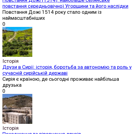
повстання середньовічної Угорщини та його наслідки
Повстання Дожі 1514 року стало одним із
наймасштабніших
0
Історія
Друзи в Сирії: історія, боротьба за автономію та роль у
сучасній сирійській державі
Сирія є країною, де сьогодні проживає найбільша
друзька
0
Історія
Походження та віровчення друзів