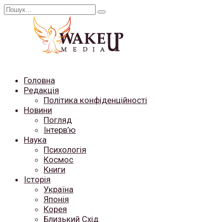
Перейти
Search
до
for:
вмісту
Головна
Редакція
Політика конфіденційності
Новини
Погляд
Інтерв’ю
Наука
Психологія
Космос
Книги
Історія
Україна
Японія
Корея
Близький Схід