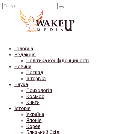
Перейти
Search
до
for:
вмісту
Головна
Редакція
Політика конфіденційності
Новини
Погляд
Інтерв’ю
Наука
Психологія
Космос
Книги
Історія
Україна
Японія
Корея
Близький Схід