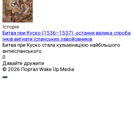
Історія
Битва при Куско (1536–1537): остання велика спроба
інків вигнати іспанських завойовників
Битва при Куско стала кульмінацією найбільшого
антиіспанського
0
Давайте дружити
© 2026 Портал Wake Up Media