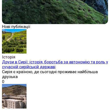
Нові публікації
Історія
Друзи в Сирії: історія, боротьба за автономію та роль у
сучасній сирійській державі
Сирія є країною, де сьогодні проживає найбільша
друзька
0