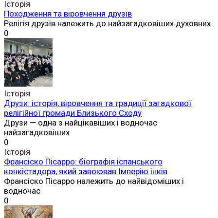
Історія
Походження та віровчення друзів
Релігія друзів належить до найзагадковіших духовних
0
Історія
Друзи: історія, віровчення та традиції загадкової
релігійної громади Близького Сходу
Друзи — одна з найцікавіших і водночас
найзагадковіших
0
Історія
Франсіско Пісарро: біографія іспанського
конкістадора, який завоював Імперію інків
Франсіско Пісарро належить до найвідоміших і
водночас
0