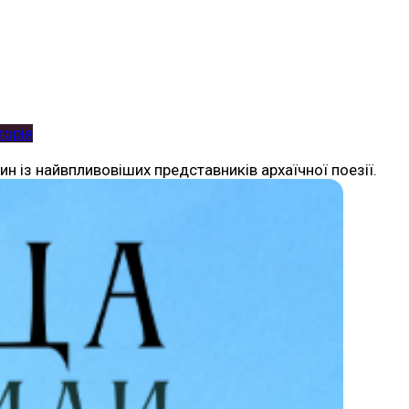
торія
один із найвпливовіших представників архаїчної поезії.