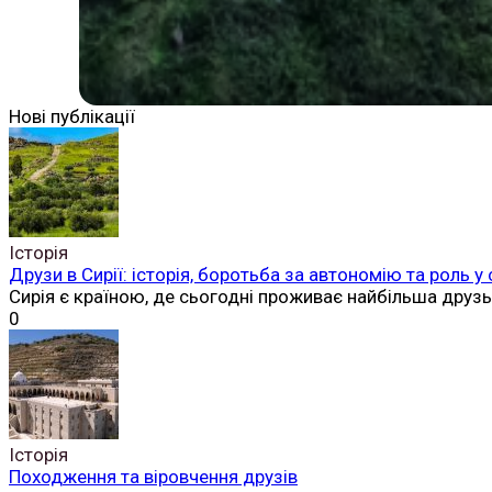
Нові публікації
Історія
Друзи в Сирії: історія, боротьба за автономію та роль у
Сирія є країною, де сьогодні проживає найбільша друз
0
Історія
Походження та віровчення друзів