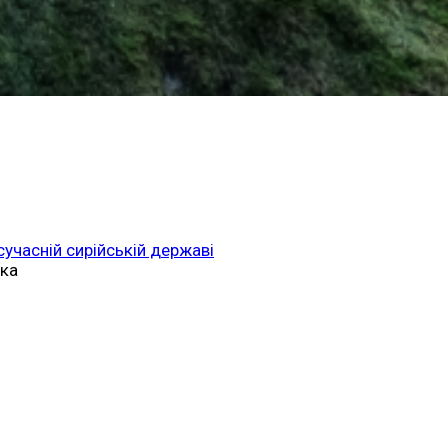
 сучасній сирійській державі
ька