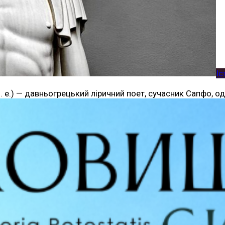
Іс
о н. е.) — давньогрецький ліричний поет, сучасник Сапфо, 