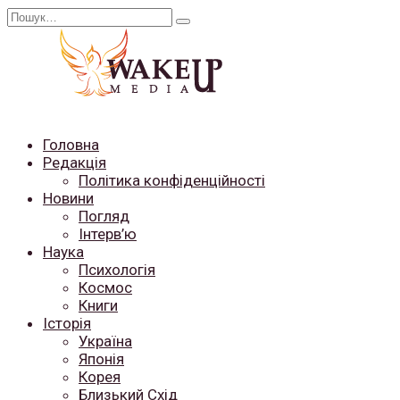
Перейти
Search
до
for:
вмісту
Головна
Редакція
Політика конфіденційності
Новини
Погляд
Інтерв’ю
Наука
Психологія
Космос
Книги
Історія
Україна
Японія
Корея
Близький Схід