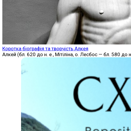
Коротка біографія та творчість Алкея
Алкей (бл. 620 до н. е., Мітіліна, о. Лесбос — бл. 580 д