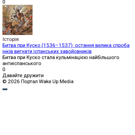
0
Історія
Битва при Куско (1536–1537): остання велика спроба
інків вигнати іспанських завойовників
Битва при Куско стала кульмінацією найбільшого
антиіспанського
0
Давайте дружити
© 2026 Портал Wake Up Media