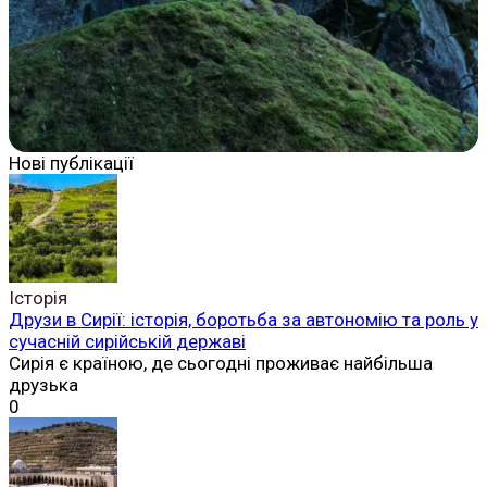
Нові публікації
Історія
Друзи в Сирії: історія, боротьба за автономію та роль у
сучасній сирійській державі
Сирія є країною, де сьогодні проживає найбільша
друзька
0