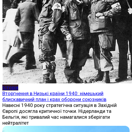
Історія
Вторгнення в Низькі країни 1940: німецький
блискавичний план і крах оборони союзників
Навесні 1940 року стратегічна ситуація в Західній
Європі досягла критичної точки. Нідерланди та
Бельгія, які тривалий час намагалися зберігати
нейтралітет