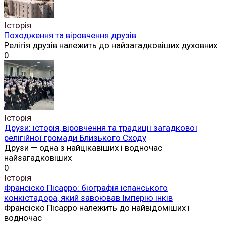
Історія
Походження та віровчення друзів
Релігія друзів належить до найзагадковіших духовних
0
Історія
Друзи: історія, віровчення та традиції загадкової
релігійної громади Близького Сходу
Друзи — одна з найцікавіших і водночас
найзагадковіших
0
Історія
Франсіско Пісарро: біографія іспанського
конкістадора, який завоював Імперію інків
Франсіско Пісарро належить до найвідоміших і
водночас