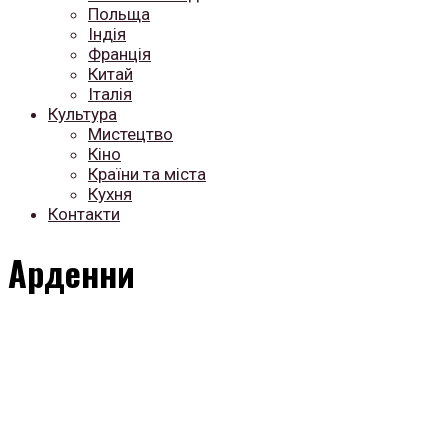
Польща
Індія
Франція
Китай
Італія
Культура
Мистецтво
Кіно
Країни та міста
Кухня
Контакти
Арденни