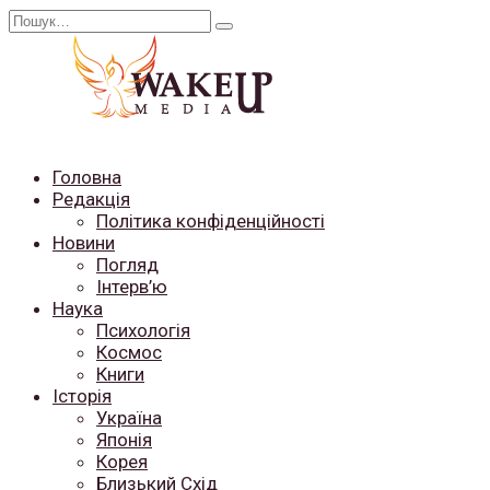
Перейти
Search
до
for:
вмісту
Головна
Редакція
Політика конфіденційності
Новини
Погляд
Інтерв’ю
Наука
Психологія
Космос
Книги
Історія
Україна
Японія
Корея
Близький Схід