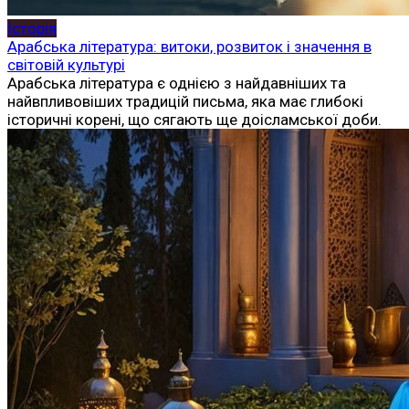
Історія
Арабська література: витоки, розвиток і значення в
світовій культурі
Арабська література є однією з найдавніших та
найвпливовіших традицій письма, яка має глибокі
історичні корені, що сягають ще доісламської доби.