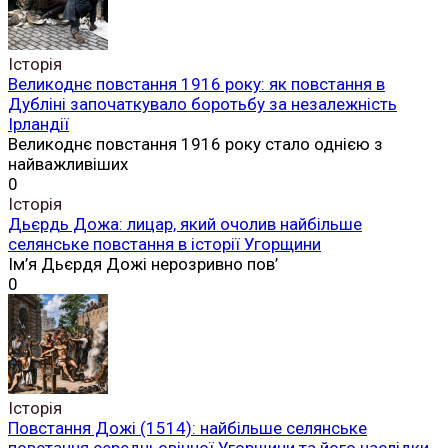
Історія
Великоднє повстання 1916 року: як повстання в
Дубліні започаткувало боротьбу за незалежність
Ірландії
Великоднє повстання 1916 року стало однією з
найважливіших
0
Історія
Дьєрдь Дожа: лицар, який очолив найбільше
селянське повстання в історії Угорщини
Ім’я Дьєрдя Дожі нерозривно пов’
0
Історія
Повстання Дожі (1514): найбільше селянське
повстання середньовічної Угорщини та його наслідки