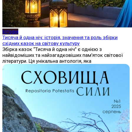
Історія
Тисяча й одна ніч: історія, значення та роль збірки
східних казок на світову культуру
Збірка казок “Тисяча й одна ніч” є однією з
найвідоміших та найзагадковіших пам’яток світової
літератури. Ця унікальна антологія, яка