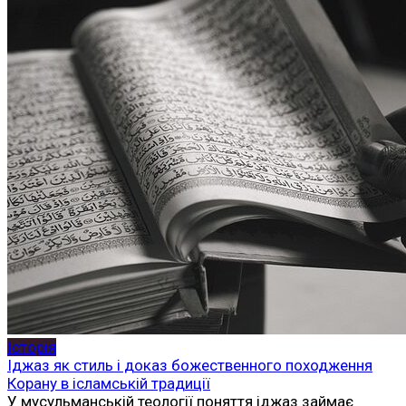
Історія
Іджаз як стиль і доказ божественного походження
Корану в ісламській традиції
У мусульманській теології поняття іджаз займає