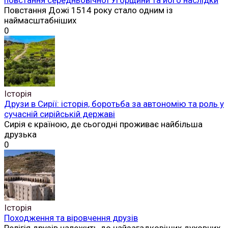
Повстання Дожі 1514 року стало одним із
наймасштабніших
0
Історія
Друзи в Сирії: історія, боротьба за автономію та роль у
сучасній сирійській державі
Сирія є країною, де сьогодні проживає найбільша
друзька
0
Історія
Походження та віровчення друзів
Релігія друзів належить до найзагадковіших духовних