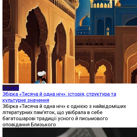
Історія
Збірка «Тисяча й одна ніч»: історія, структура та
культурне значення
Збірка «Тисяча й одна ніч» є однією з найвідоміших
літературних пам’яток, що увібрала в себе
багатошарові традиції усного й письмового
оповідання Близького