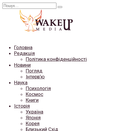
Перейти
Search
до
for:
вмісту
Головна
Редакція
Політика конфіденційності
Новини
Погляд
Інтерв’ю
Наука
Психологія
Космос
Книги
Історія
Україна
Японія
Корея
Близький Схід