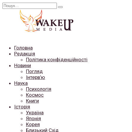
Перейти
Search
до
for:
вмісту
Головна
Редакція
Політика конфіденційності
Новини
Погляд
Інтерв’ю
Наука
Психологія
Космос
Книги
Історія
Україна
Японія
Корея
Близький Схід