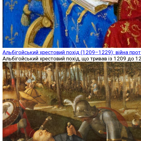
Альбігойський хрестовий похід (1209–1229): війна проти
Альбігойський хрестовий похід, що тривав із 1209 до 12