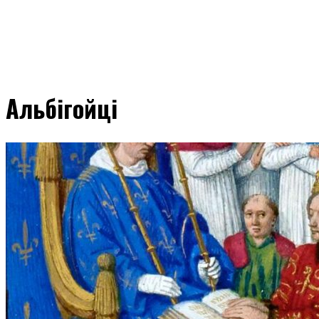
Альбігойці