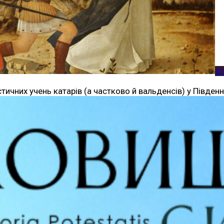
Іс
чних учень катарів (а частково й вальденсів) у Південній