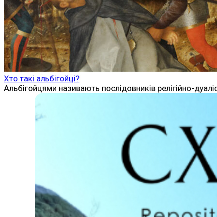
Хто такі альбігойці?
Альбігойцями називають послідовників релігійно-дуалісти