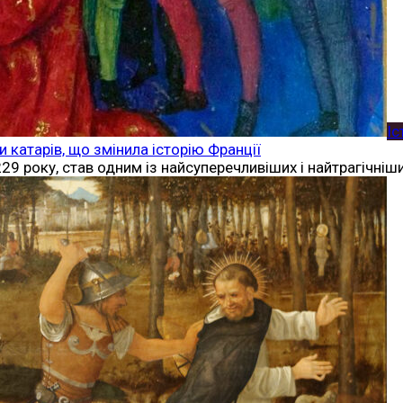
Іс
 катарів, що змінила історію Франції
29 року, став одним із найсуперечливіших і найтрагічніш