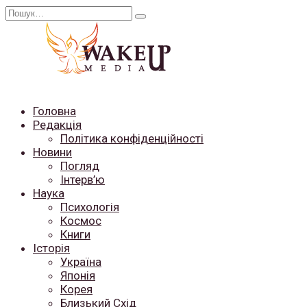
Перейти
Search
до
for:
вмісту
Головна
Редакція
Політика конфіденційності
Новини
Погляд
Інтерв’ю
Наука
Психологія
Космос
Книги
Історія
Україна
Японія
Корея
Близький Схід