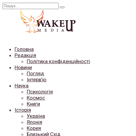
Перейти
Search
до
for:
вмісту
Головна
Редакція
Політика конфіденційності
Новини
Погляд
Інтерв’ю
Наука
Психологія
Космос
Книги
Історія
Україна
Японія
Корея
Близький Схід