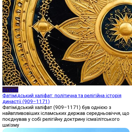
Історія
Фатімідський халіфат: політична та релігійна історія
династії (909–1171)
Фатімідський халіфат (909–1171) був однією з
найвпливовіших ісламських держав середньовіччя, що
поєднував у собі релігійну доктрину ісмаїлітського
шиїзму