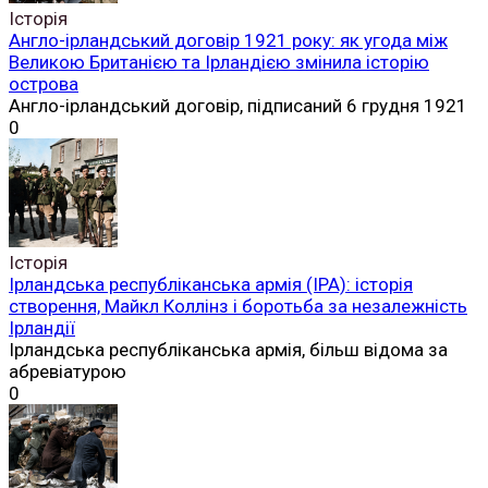
Історія
Англо-ірландський договір 1921 року: як угода між
Великою Британією та Ірландією змінила історію
острова
Англо-ірландський договір, підписаний 6 грудня 1921
0
Історія
Ірландська республіканська армія (ІРА): історія
створення, Майкл Коллінз і боротьба за незалежність
Ірландії
Ірландська республіканська армія, більш відома за
абревіатурою
0