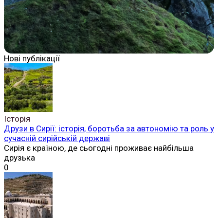
Нові публікації
Історія
Друзи в Сирії: історія, боротьба за автономію та роль у
сучасній сирійській державі
Сирія є країною, де сьогодні проживає найбільша
друзька
0