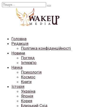
Перейти
Search
до
for:
вмісту
Головна
Редакція
Політика конфіденційності
Новини
Погляд
Інтерв’ю
Наука
Психологія
Космос
Книги
Історія
Україна
Японія
Корея
Близький Схід