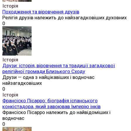
Історія
Походження та віровчення друзів
Релігія друзів належить до найзагадковіших духовних
0
Історія
Друзи: історія, віровчення та традиції загадкової
релігійної громади Близького Сходу
Друзи — одна з найцікавіших і водночас
найзагадковіших
0
Історія
Франсіско Пісарро: біографія іспанського
конкістадора, який завоював Імперію інків
Франсіско Пісарро належить до найвідоміших і
водночас
0