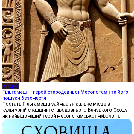
Історія
Гільгамеш — герой стародавньої Месопотамії та його
пошуки безсмертя
Постать Гільгамеша займає унікальне місце в
культурній спадщині стародавнього Близького Сходу
як найвідоміший герой месопотамської міфології.