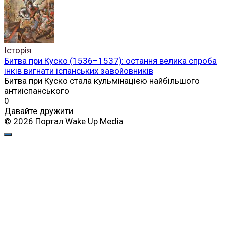
Історія
Битва при Куско (1536–1537): остання велика спроба
інків вигнати іспанських завойовників
Битва при Куско стала кульмінацією найбільшого
антиіспанського
0
Давайте дружити
© 2026 Портал Wake Up Media