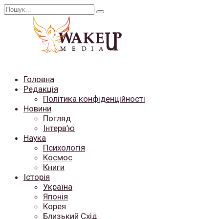
Перейти
Search
до
for:
вмісту
Головна
Редакція
Політика конфіденційності
Новини
Погляд
Інтерв’ю
Наука
Психологія
Космос
Книги
Історія
Україна
Японія
Корея
Близький Схід