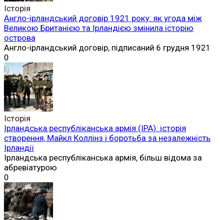
Історія
Англо-ірландський договір 1921 року: як угода між
Великою Британією та Ірландією змінила історію
острова
Англо-ірландський договір, підписаний 6 грудня 1921
0
Історія
Ірландська республіканська армія (ІРА): історія
створення, Майкл Коллінз і боротьба за незалежність
Ірландії
Ірландська республіканська армія, більш відома за
абревіатурою
0