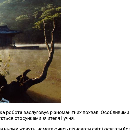
ка робота заслуговує різноманітних похвал. Особливими 
ється стосунками вчителя і учня.
ньому живуть, намагаючись пізнавати світ і осягати йог