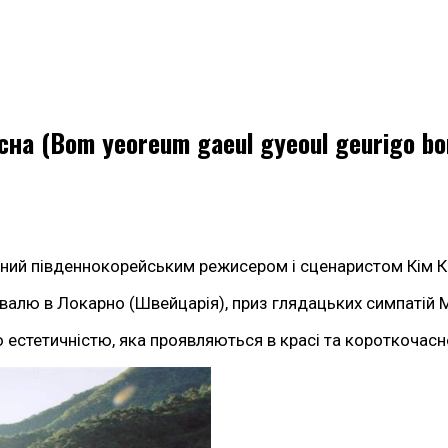
весна (Bom yeoreum gaeul gyeoul geurigo 
орений південнокорейським режисером і сценаристом Кім К
валю в Локарно (Швейцарія), приз глядацьких симпатій М
стетичністю, яка проявляються в красі та короткочасност