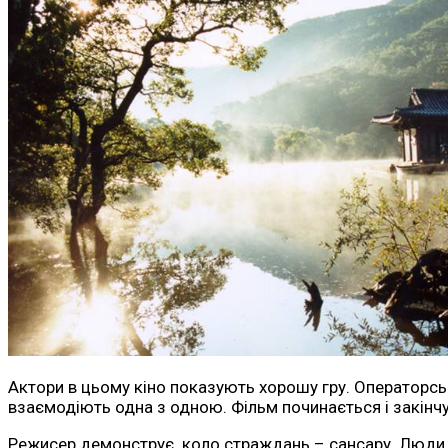
Актори в цьому кіно показують хорошу гру. Операторсь
взаємодіють одна з одною. Фільм починається і закінчу
Режисер демонструє коло страждань – сансару. Люди в 