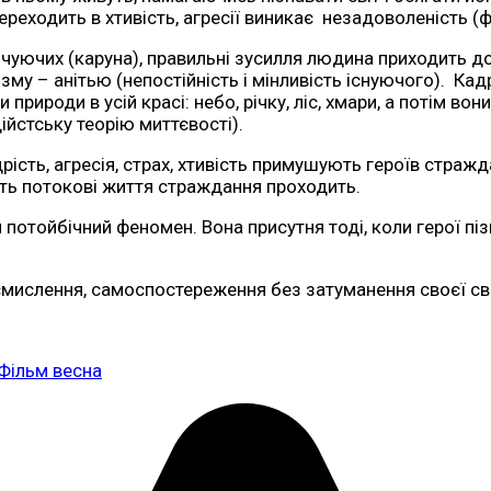
переходить в хтивість, агресії виникає незадоволеність (ф
уючих (каруна), правильні зусилля людина приходить до
у – анітью (непостійність і мінливість існуючого). Кадри 
рироди в усій красі: небо, річку, ліс, хмари, а потім 
ійстську теорію миттєвості).
аздрість, агресія, страх, хтивість примушують героїв стр
ть потокові життя страждання проходить.
й потойбічний феномен. Вона присутня тоді, коли герої пі
осмислення, самоспостереження без затуманення своєї с
Фільм весна