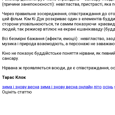
(причини занепокоєності): невігластва, пристрасті, яка 
Через правильне зосередження, співстраждання до оточ
цей фільм. Кім Кі Дук розкриває один з елементів буддизм
сторони уповільнюються, ти самим показуючи краєвиди п
людей, так режисер втілює на екрані кшанікаваду (будд
Всі безмірні бажання (афекти, емоції) : невігластво, з
музика і природа взаємодіють, а персонажі не заважаю
Кіно не показує буддійстське поняття нірвани, як певни
сансару.
Нірвана ж проявляється всюди, де є співстраждання, 
Тарас Клок
зима і знову весна
зима і знову весна онлайн
літо
осінь
Оцініть статтю