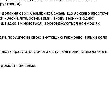
рустрація).
 долання своїх безмірних бажань, що яскраво ілюструє
«Весни, літа, осені, зими і знову весни» з однієї
вони швидко змінюються, зосереджуються на емоціях
аждати, порушуючи свою внутрішню гармонію. Тільки коли
знають красу оточуючого світу, тоді вони не впадають в
відомості клешами.