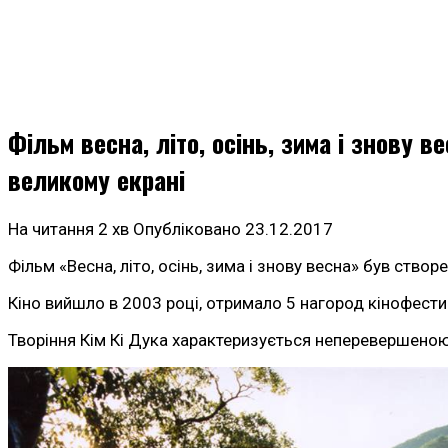
Фільм весна, літо, осінь, зима і знову 
великому екрані
На читання
2 хв
Опубліковано
23.12.2017
Фільм «Весна, літо, осінь, зима і знову весна» був ств
Кіно вийшло в 2003 році, отримало 5 нагород кінофести
Творіння Кім Кі Дука характеризується неперевершеною е