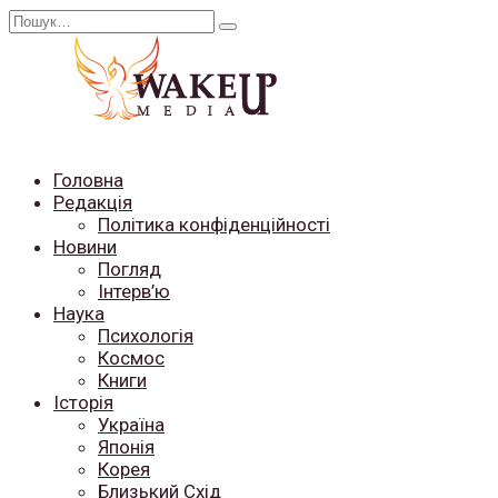
Перейти
Search
до
for:
вмісту
Головна
Редакція
Політика конфіденційності
Новини
Погляд
Інтерв’ю
Наука
Психологія
Космос
Книги
Історія
Україна
Японія
Корея
Близький Схід