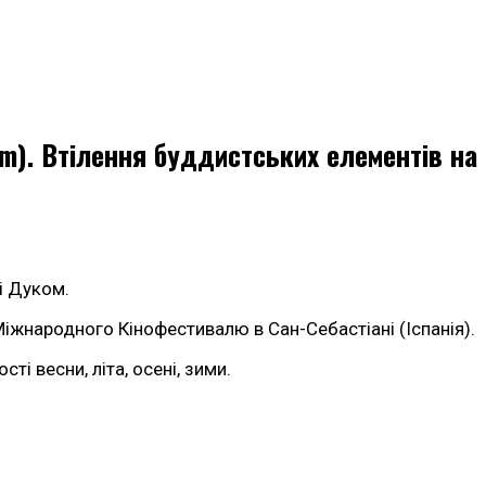
bom). Втілення буддистських елементів на
і Дуком.
іжнародного Кінофестивалю в Сан-Себастіані (Іспанія).
і весни, літа, осені, зими.