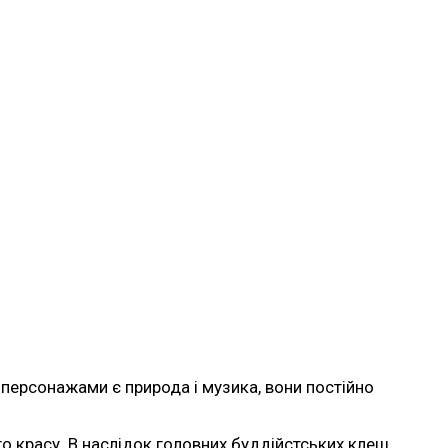
персонажами є природа і музика, вони постійно
о красу. В наслідок головних буддійстських клеш