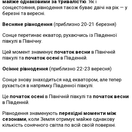
майже однаковими за тривалістю
. Як і
сонцестояння, рівнодення також буває двічі на рік — у
березні та вересні.
Весняне рівнодення
(приблизно 20-21 березня)
Сонце перетинає екватор, рухаючись із Південної
півкулі в Північну.
Цей момент знаменує
початок весни
в Північній
півкулі та
початок осені
в Південній.
Осіннє рівнодення
(приблизно 22-23 вересня)
Сонце знову знаходиться над екватором, але тепер
рухається в напрямку Південної півкулі.
Це
початок осені
в Північній півкулі та
початок весни
в Південній.
Рівнодення знаменують
перехідні моменти між
сезонами
, коли Земля отримує майже однакову
кількість сонячного світла по всій своїй поверхні.