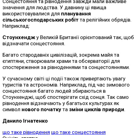
Сонцестояння та рівнодення завжди мали важливе
значення для людства. У давнину ці явища
використовувалися для
планування
сільськогосподарських робіт
та релігійних обрядів.
Наприклад:
Стоунхендж
у Великій Британії орієнтований так, щоб
відзначати сонцестояння.
Багато стародавніх цивілізацій, зокрема майя та
єгиптяни, створювали храми та обсерваторії для
спостереження за рівноденнями та сонцестояннями.
У сучасному світі ці події також привертають увагу
туристів та астрономів. Наприклад, під час зимового
сонцестояння багато людей збираються в
Стоунхенджі, щоб спостерігати схід сонця. Так само
рівнодення відзначають у багатьох культурах як
символ
нового початку
та
зміни циклів природи
.
Данило Ігнатенко
що таке рівнодення
що таке сонцестояння