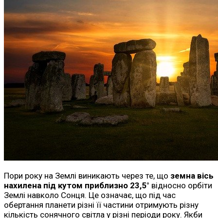
Пори року на Землі виникають через те, що
земна вісь
нахилена під кутом приблизно 23,5°
відносно орбіти
Землі навколо Сонця. Це означає, що під час
обертання планети різні її частини отримують різну
кількість сонячного світла у різні періоди року. Якби