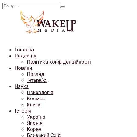
Перейти
Search
до
for:
вмісту
Головна
Редакція
Політика конфіденційності
Новини
Погляд
Інтерв’ю
Наука
Психологія
Космос
Книги
Історія
Україна
Японія
Корея
Близький Схід