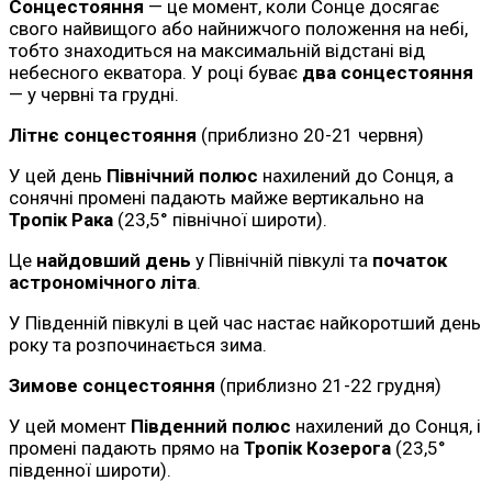
Сонцестояння
— це момент, коли Сонце досягає
свого найвищого або найнижчого положення на небі,
тобто знаходиться на максимальній відстані від
небесного екватора. У році буває
два сонцестояння
— у червні та грудні.
Літнє сонцестояння
(приблизно 20-21 червня)
У цей день
Північний полюс
нахилений до Сонця, а
сонячні промені падають майже вертикально на
Тропік Рака
(23,5° північної широти).
Це
найдовший день
у Північній півкулі та
початок
астрономічного літа
.
У Південній півкулі в цей час настає найкоротший день
року та розпочинається зима.
Зимове сонцестояння
(приблизно 21-22 грудня)
У цей момент
Південний полюс
нахилений до Сонця, і
промені падають прямо на
Тропік Козерога
(23,5°
південної широти).