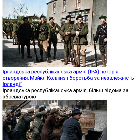
Ірландська республіканська армія (ІРА): історія
створення, Майкл Коллінз і боротьба за незалежність
Ірландії
Ірландська республіканська армія, більш відома за
абревіатурою