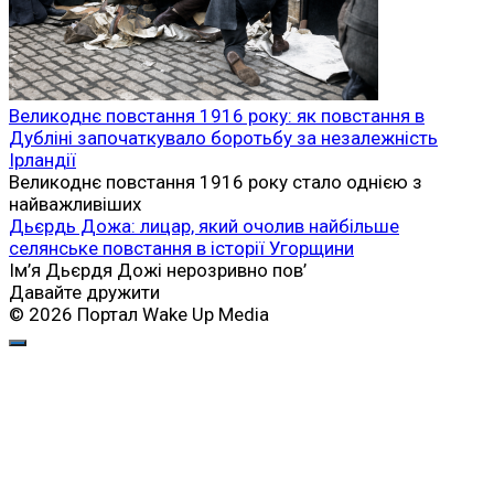
Великоднє повстання 1916 року: як повстання в
Дубліні започаткувало боротьбу за незалежність
Ірландії
Великоднє повстання 1916 року стало однією з
найважливіших
Дьєрдь Дожа: лицар, який очолив найбільше
селянське повстання в історії Угорщини
Ім’я Дьєрдя Дожі нерозривно пов’
Давайте дружити
© 2026 Портал Wake Up Media