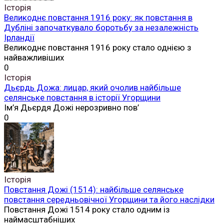
Історія
Великоднє повстання 1916 року: як повстання в
Дубліні започаткувало боротьбу за незалежність
Ірландії
Великоднє повстання 1916 року стало однією з
найважливіших
0
Історія
Дьєрдь Дожа: лицар, який очолив найбільше
селянське повстання в історії Угорщини
Ім’я Дьєрдя Дожі нерозривно пов’
0
Історія
Повстання Дожі (1514): найбільше селянське
повстання середньовічної Угорщини та його наслідки
Повстання Дожі 1514 року стало одним із
наймасштабніших