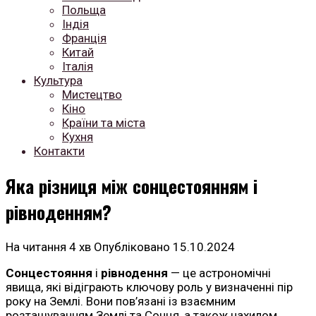
Польща
Індія
Франція
Китай
Італія
Культура
Мистецтво
Кіно
Країни та міста
Кухня
Контакти
Яка різниця між сонцестоянням і
рівноденням?
На читання
4 хв
Опубліковано
15.10.2024
Сонцестояння
і
рівнодення
— це астрономічні
явища, які відіграють ключову роль у визначенні пір
року на Землі. Вони пов’язані із взаємним
розташуванням Землі та Сонця, а також нахилом