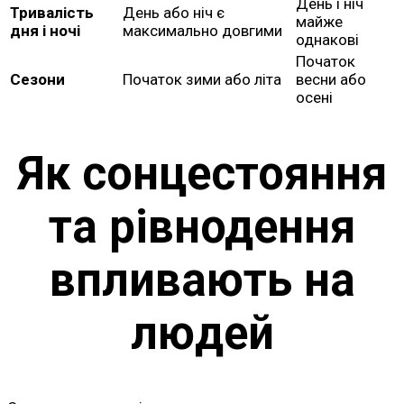
День і ніч
Тривалість
День або ніч є
майже
дня і ночі
максимально довгими
однакові
Початок
Сезони
Початок зими або літа
весни або
осені
Як сонцестояння
та рівнодення
впливають на
людей