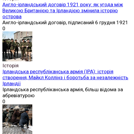
Англо-ірландський договір 1921 року: як угода між
Великою Британією та Ірландією змінила історію
острова
Англо-ірландський договір, підписаний 6 грудня 1921
0
Історія
Ірландська республіканська армія (ІРА): історія
створення, Майкл Коллінз і боротьба за незалежність
Ірландії
Ірландська республіканська армія, більш відома за
абревіатурою
0