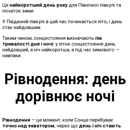
Це
найкоротший день року
для Північної півкулі та
початок зими.
У Південній півкулі в цей час починається літо, і день
стає найдовшим.
Таким чином, сонцестояння визначають
пік
тривалості дня і ночі
: у літнє сонцестояння день
найдовший, а ніч найкоротша, а під час зимового —
навпаки.
Рівнодення: день
дорівнює ночі
Рівнодення
— це момент, коли Сонце перебуває
точно над екватором
, через що
день і ніч стають