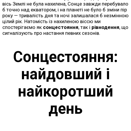
вісь Землі не була нахилена, Сонце завжди перебувало
б точно над екватором, і на планеті не було б зміни пір
року — тривалість дня та ночі залишалася б незмінною
цілий рік. Натомість із нахиленою віссю ми
спостерігаємо як
сонцестояння
, так і
рівнодення
, що
сигналізують про настання певних сезонів.
Сонцестояння:
найдовший і
найкоротший
день